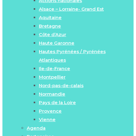
Actions nationales
Alsace – Lorraine- Grand Est
Aquitaine
Bretagne
Côte d’Azur
Haute Garonne
Hautes Pyrénées / Pyrénées
Atlantiques
Ile-de-France
Montpellier
Nord-pas-de-calais
Normandie
Pays de la Loire
Provence
Vienne
Agenda