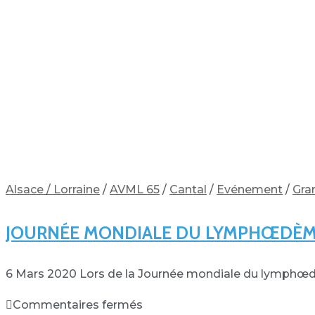
Alsace / Lorraine
/
AVML 65
/
Cantal
/
Evénement
/
Gra
JOURNÉE MONDIALE DU LYMPHŒDÈ
6 Mars 2020 Lors de la Journée mondiale du lymphœdè
Commentaires fermés