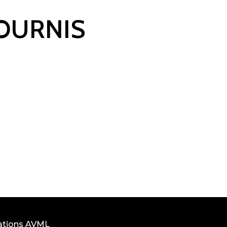
FOURNIS
ations AVML