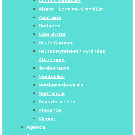
Actions nationales
Alsace – Lorraine- Grand Est
Aquitaine
Bretagne
Côte d’Azur
Haute Garonne
Hautes Pyrénées / Pyrénées
Atlantiques
Ile-de-France
Montpellier
Nord-pas-de-calais
Normandie
Pays de la Loire
Provence
Vienne
Agenda