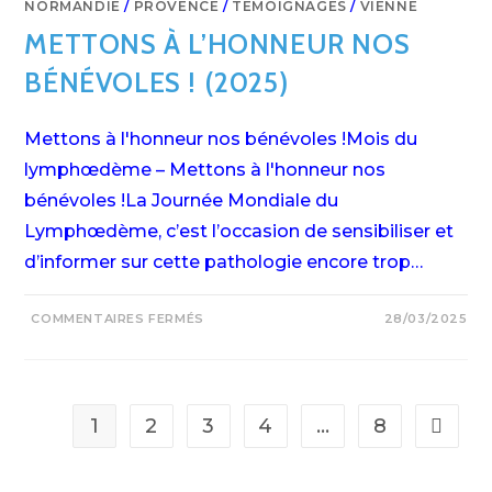
NORMANDIE
/
PROVENCE
/
TÉMOIGNAGES
/
VIENNE
METTONS À L’HONNEUR NOS
BÉNÉVOLES ! (2025)
Mettons à l'honneur nos bénévoles !Mois du
lymphœdème – Mettons à l'honneur nos
bénévoles !La Journée Mondiale du
Lymphœdème, c’est l’occasion de sensibiliser et
d’informer sur cette pathologie encore trop…
SUR
COMMENTAIRES FERMÉS
28/03/2025
METTONS
À
L’HONNEUR
NOS
BÉNÉVOLES
!
(2025)
1
2
3
4
…
8
Aller à 