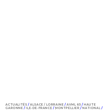
DES
ÉCHANGES
QUI
LIBÈRENT
LA
PAROLE
(2025)
ACTUALITÉS
/
ALSACE / LORRAINE
/
AVML 65
/
HAUTE
GARONNE
/
ILE-DE-FRANCE
/
MONTPELLIER
/
NATIONAL
/