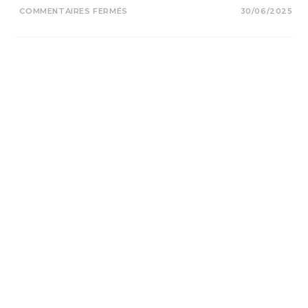
SUR
COMMENTAIRES FERMÉS
30/06/2025
JOURNÉES
MONTPELLIÉRAINES
DE
LYMPHOLOGIE
2025
(2025)