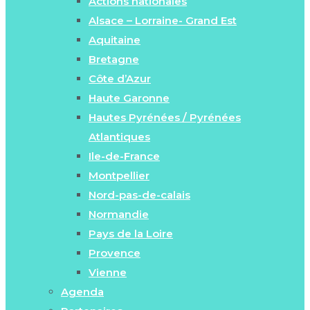
Actions nationales
Alsace – Lorraine- Grand Est
Aquitaine
Bretagne
Côte d’Azur
Haute Garonne
Hautes Pyrénées / Pyrénées
Atlantiques
Ile-de-France
Montpellier
Nord-pas-de-calais
Normandie
Pays de la Loire
Provence
Vienne
Agenda