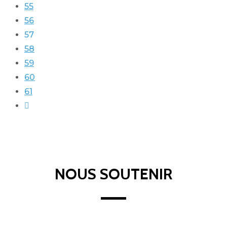
55
56
57
58
59
60
61
NOUS SOUTENIR