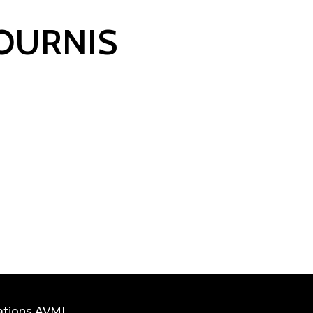
FOURNIS
ations AVML