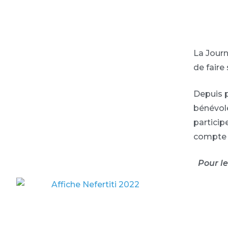
La Jour
de faire
Depuis p
bénévol
particip
compte d
Pour l