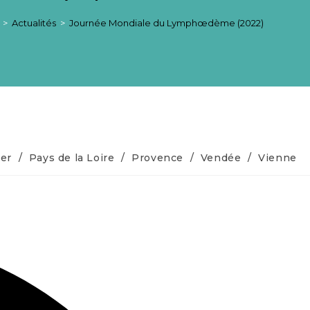
>
Actualités
>
Journée Mondiale du Lymphœdème (2022)
ier
/
Pays de la Loire
/
Provence
/
Vendée
/
Vienne