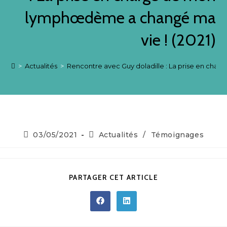
lymphœdème a changé ma
vie ! (2021)
>
Actualités
>
Rencontre avec Guy doladille : La prise en cha
03/05/2021
Actualités
/
Témoignages
PARTAGER CET ARTICLE