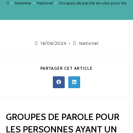
>
Antenne
>
National
>
Groupes de parole en visio pour les 
Publication
Post
16/06/2024
National
publiée :
category:
PARTAGER
PARTAGER CET ARTICLE
CE
CONTENU
Ouvrir
Ouvrir
dans
dans
une
une
autre
autre
fenêtre
fenêtre
GROUPES DE PAROLE POUR
LES PERSONNES AYANT UN