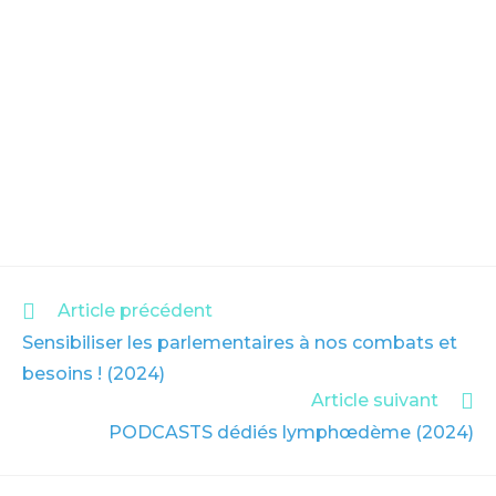
READ
Article précédent
MORE
Sensibiliser les parlementaires à nos combats et
ARTICLES
besoins ! (2024)
Article suivant
PODCASTS dédiés lymphœdème (2024)