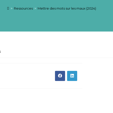
>
Ressources
>
Mettre des mots sur les maux (2024)
s