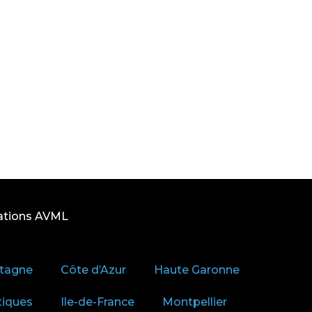
ations AVML
tagne
Côte d’Azur
Haute Garonne
tiques
Ile-de-France
Montpellier