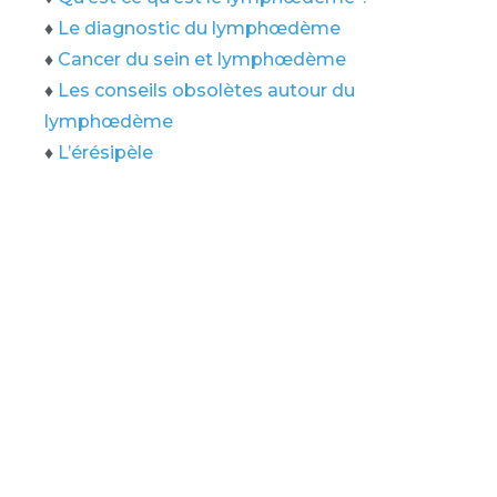
♦
Le diagnostic du lymphœdème
♦
Cancer du sein et lymphœdème
♦
Les conseils obsolètes autour du
lymphœdème
♦
L’érésipèle