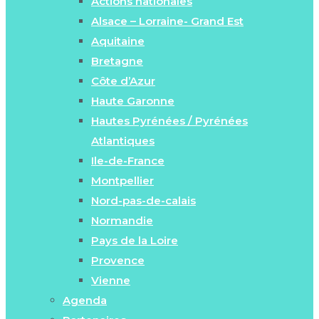
Actions nationales
Alsace – Lorraine- Grand Est
Aquitaine
Bretagne
Côte d’Azur
Haute Garonne
Hautes Pyrénées / Pyrénées
Atlantiques
Ile-de-France
Montpellier
Nord-pas-de-calais
Normandie
Pays de la Loire
Provence
Vienne
Agenda