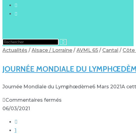
Actualités
/
Alsace / Lorraine
/
AVML 65
/
Cantal
/
Côte 
JOURNÉE MONDIALE DU LYMPHŒDÈME
Journée Mondiale du Lymphœdème6 Mars 2021A cette oc
Commentaires fermés
06/03/2021
1