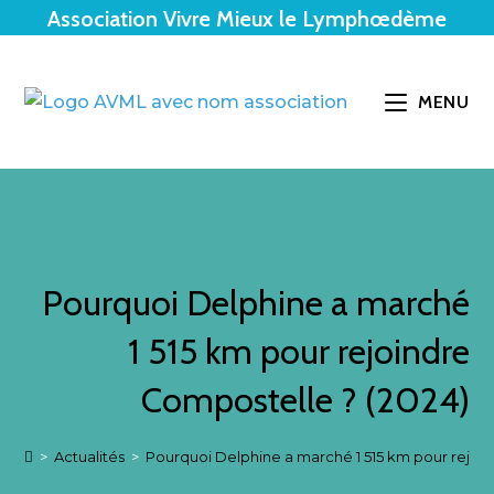
Association Vivre Mieux le Lymphœdème
MENU
Pourquoi Delphine a marché
1 515 km pour rejoindre
Compostelle ? (2024)
>
Actualités
>
Pourquoi Delphine a marché 1 515 km pour rejoi