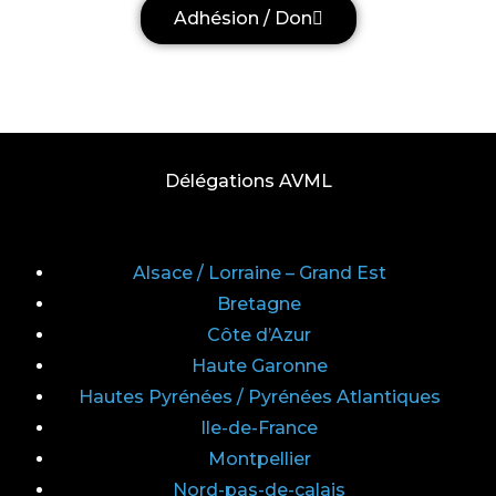
Adhésion / Don
Délégations AVML
Alsace / Lorraine – Grand Est
Bretagne
Côte d’Azur
Haute Garonne
Hautes Pyrénées / Pyrénées Atlantiques
Ile-de-France
Montpellier
Nord-pas-de-calais