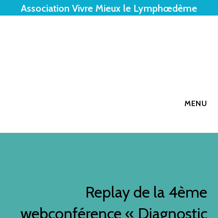
Association Vivre Mieux le Lymphœdème
MENU
Replay de la 4ème
webconférence « Diagnostic