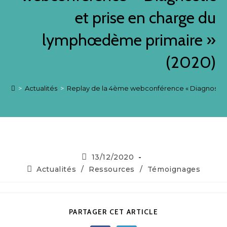
et prise en charge du
lymphœdème primaire »
(2020)
>
Actualités
>
Replay de la 4ème webconférence « Diagnostic 
13/12/2020
Actualités
/
Ressources
/
Témoignages
PARTAGER CET ARTICLE