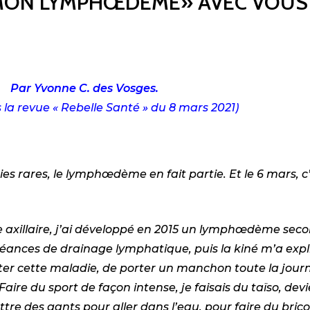
«MON LYMPHŒDÈME» AVEC VOUS
Par Yvonne C. des Vosges.
 la revue « Rebelle Santé » du 8 mars 2021)
dies rares, le lymphœdème en fait partie. Et le 6 mars, 
 axillaire, j’ai développé en 2015 un lymphœdème seco
ances de drainage lymphatique, puis la kiné m’a expliqu
pter cette maladie, de porter un manchon toute la journ
ire du sport de façon intense, je faisais du taïso, devie
ettre des gants pour aller dans l’eau, pour faire du brico