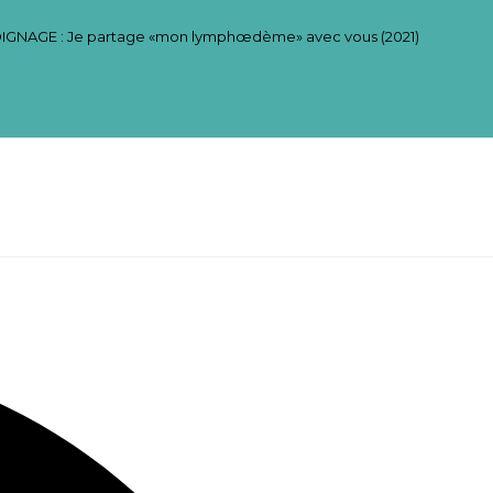
GNAGE : Je partage «mon lymphœdème» avec vous (2021)