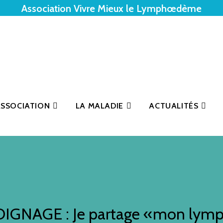
Association Vivre Mieux le Lymphœdème
ASSOCIATION
LA MALADIE
ACTUALITÉS
IGNAGE : Je partage «mon lym