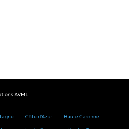
ations AVML
tagne
Côte d’Azur
Haute Garonne