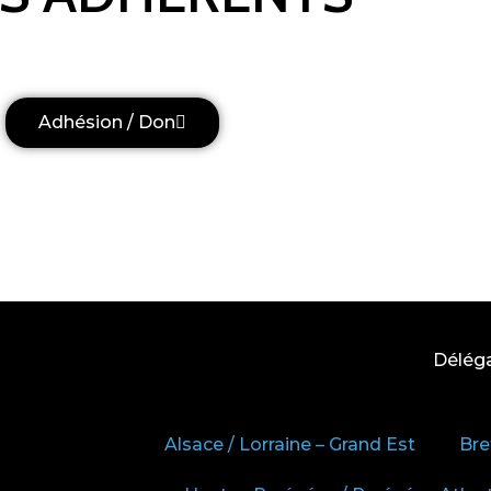
Adhésion / Don
Délég
Alsace / Lorraine – Grand Est
Bre