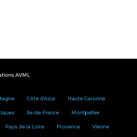
ations AVML
tagne
Côte d’Azur
Haute Garonne
tiques
Ile-de-France
Montpellier
Pays de la Loire
Provence
Vienne