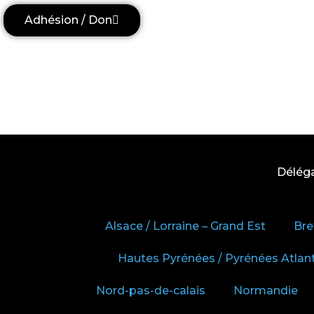
Adhésion / Don
Délég
Alsace / Lorraine – Grand Est
Bre
Hautes Pyrénées / Pyrénées Atlan
Nord-pas-de-calais
Normandie