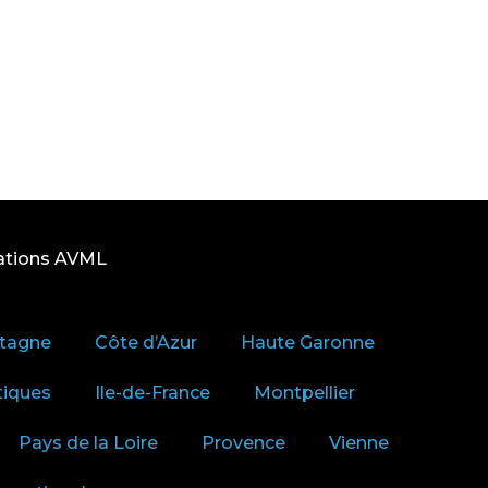
ations AVML
tagne
Côte d’Azur
Haute Garonne
tiques
Ile-de-France
Montpellier
Pays de la Loire
Provence
Vienne