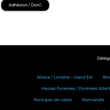
Adhésion / Don
Délég
Alsace / Lorraine – Grand Est
Bre
Hautes Pyrénées / Pyrénées Atlan
Nord-pas-de-calais
Normandie