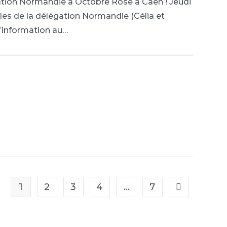
ation Normandie à Octobre Rose à Caen ! Jeudi
es de la délégation Normandie (Célia et
d’information au…
1
2
3
4
…
7