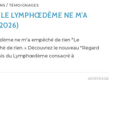
ONS
/
TÉMOIGNAGES
: LE LYMPHŒDÈME NE M’A
2026)
œdème ne m'a empêché de rien "Le
de rien. » Découvrez le nouveau "Regard
nçais du Lymphœdème consacré à
25/01/2026