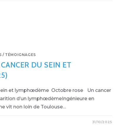
S
/
TÉMOIGNAGES
 CANCER DU SEIN ET
5)
u sein et lymphœdème Octobre rose Un cancer
pparition d’un lymphœdèmeIngénieure en
nne vit non loin de Toulouse…
31/10/2025