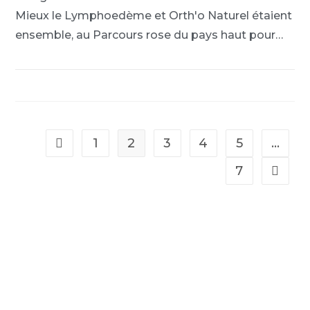
Mieux le Lymphoedème et Orth'o Naturel étaient
ensemble, au Parcours rose du pays haut pour…
1
2
3
4
5
…
7