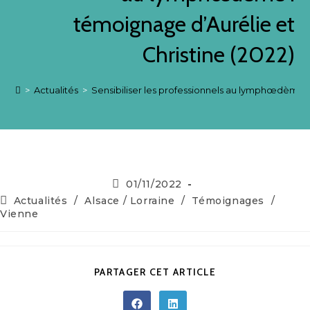
témoignage d’Aurélie et
Christine (2022)
>
Actualités
>
Sensibiliser les professionnels au lymphœdème : 
01/11/2022
Actualités
/
Alsace / Lorraine
/
Témoignages
/
Vienne
PARTAGER CET ARTICLE