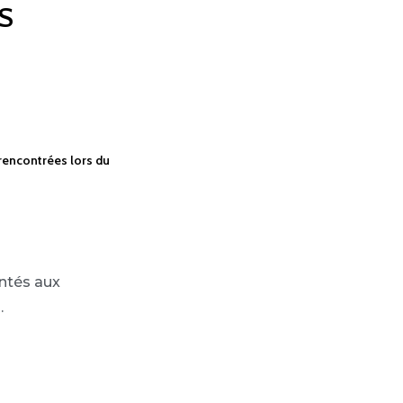
S
 rencontrées lors du
ntés aux
.