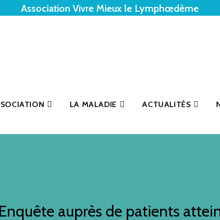
Association Vivre Mieux le Lymphœdème
SSOCIATION
LA MALADIE
ACTUALITÉS
 : Enquête auprès de patients at