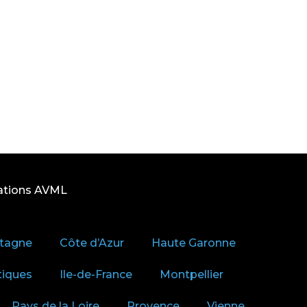
ations AVML
tagne
Côte d’Azur
Haute Garonne
tiques
Ile-de-France
Montpellier
Pays de la Loire
Provence
Vienne