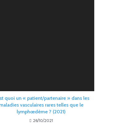
st quoi un « patient/partenaire » dans les
maladies vasculaires rares telles que le
lymphœdème ? (2021)
26/10/2021