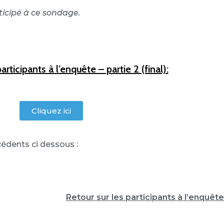
icipé à ce sondage.
articipants à l’enquête – partie 2 (final):
Cliquez ici
édents ci dessous :
Retour sur les participants à l’enquête 