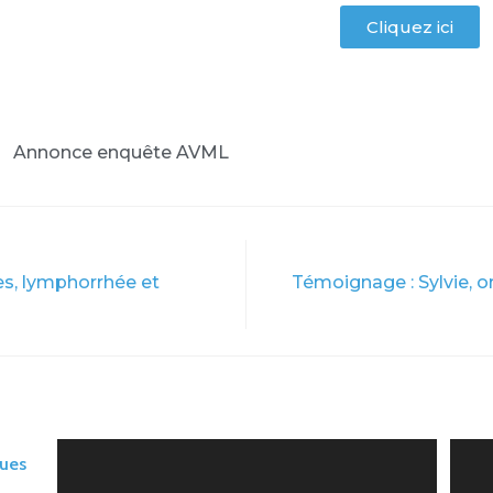
Cliquez ici
es, lymphorrhée et
Témoignage : Sylvie, o
ques