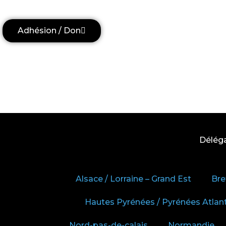
Adhésion / Don
Délég
Alsace / Lorraine – Grand Est
Bre
Hautes Pyrénées / Pyrénées Atlan
Nord-pas-de-calais
Normandie