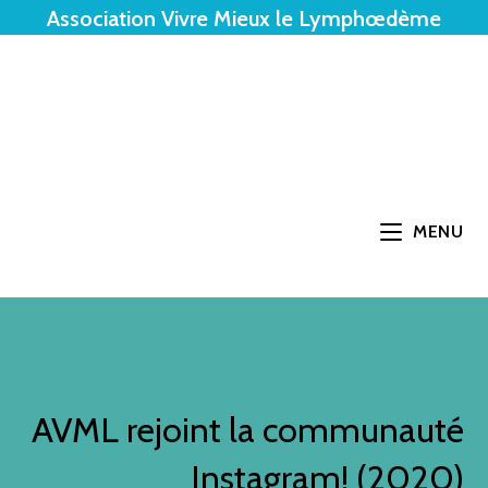
Association Vivre Mieux le Lymphœdème
MENU
AVML rejoint la communauté
Instagram! (2020)