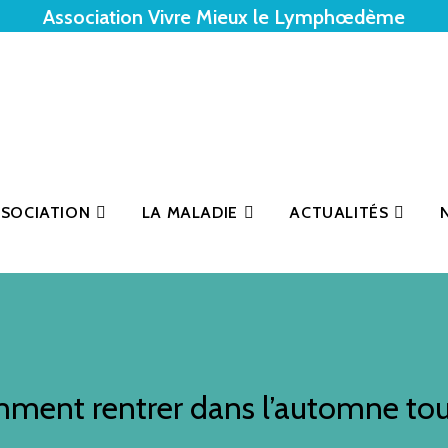
Association Vivre Mieux le Lymphœdème
SSOCIATION
LA MALADIE
ACTUALITÉS
mment rentrer dans l’automne to