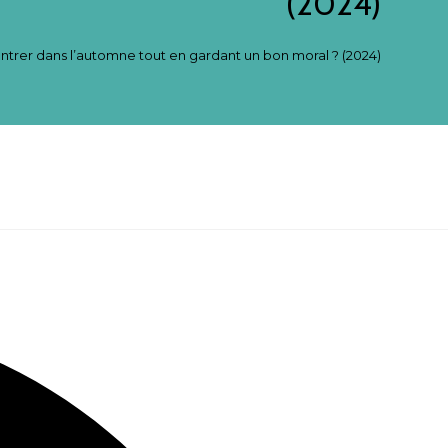
(2024)
trer dans l’automne tout en gardant un bon moral ? (2024)