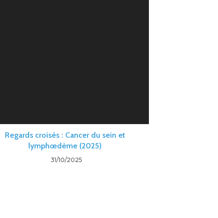
Regards croisés : Cancer du sein et
lymphœdème (2025)
31/10/2025