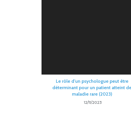
Le rôle d’un psychologue peut être
déterminant pour un patient atteint d
maladie rare (2023)
12/11/2023