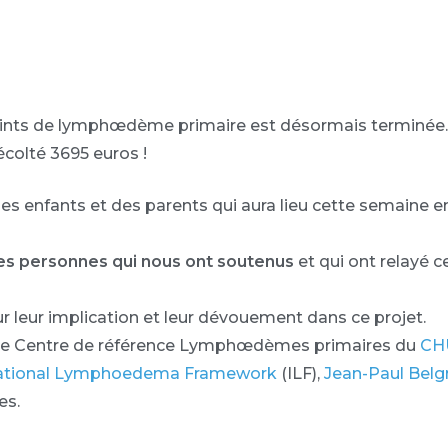
teints de lymphœdème primaire est désormais terminée.
écolté 3695 euros !
des enfants et des parents qui aura lieu cette semaine e
les personnes qui nous ont soutenus
et qui ont relayé c
r leur implication et leur dévouement dans ce projet.
Le Centre de référence Lymphœdèmes primaires du
CHU
national Lymphoedema Framework
(ILF),
Jean-Paul Belg
es.