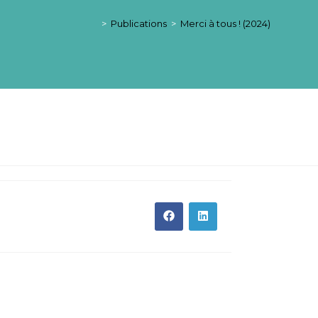
>
Publications
>
Merci à tous ! (2024)