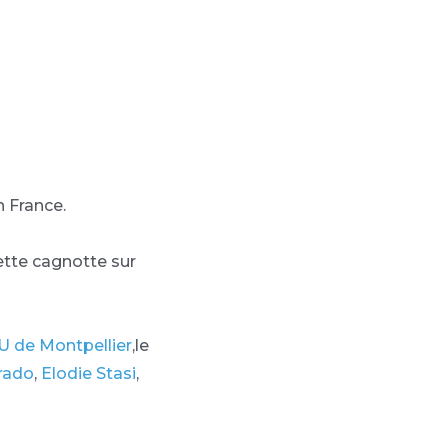
n France.
ette cagnotte sur
 de Montpellier
,le
rado
,
Elodie Stasi
,