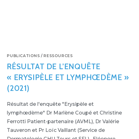
PUBLICATIONS
/
RESSOURCES
RÉSULTAT DE L’ENQUÊTE
« ERYSIPÈLE ET LYMPHŒDÈME »
(2021)
Résultat de l'enquête "Erysipèle et
lymphœdème" Dr Marlène Coupé et Christine
Ferrotti Patient-partenaire (AVML), Dr Valérie
Tauveron et Pr Loïc Vaillant (Service de
Dermatologie CHU Tours et SFL) , Eléonore…