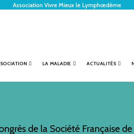
Association Vivre Mieux le Lymphœdème
SSOCIATION
LA MALADIE
ACTUALITÉS
ngrès de la Société Française de