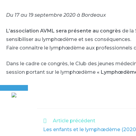
Du 17 au 19 septembre 2020 à Bordeaux
L’association AVML sera présente
au congrès
de la 
sensibiliser au lymphœdème et ses conséquences.
Faire connaître le lymphœdème aux professionnels de
Dans le cadre ce congrès, le Club des jeunes médecin
session portant sur le lymphœdème
« Lymphœdème e
Lire la suite
READ
Article précédent
MORE
Les enfants et le lymphœdème (2020
ARTICLES