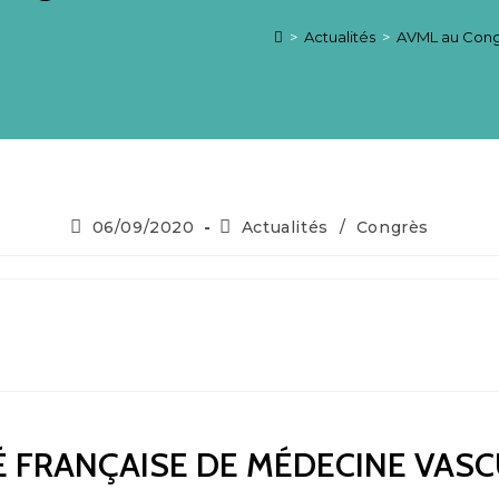
>
Actualités
>
AVML au Congr
Publication
Post
06/09/2020
Actualités
/
Congrès
publiée :
category:
É FRANÇAISE DE MÉDECINE VASC