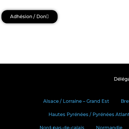
Adhésion / Don
Délég
Alsace / Lorraine – Grand Est
Bre
Hautes Pyrénées / Pyrénées Atlan
Nord-pas-de-calais
Normandie