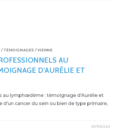
E
/
TÉMOIGNAGES
/
VIENNE
 PROFESSIONNELS AU
OIGNAGE D’AURÉLIE ET
els au lymphœdème : témoignage d'Aurélie et
te d'un cancer du sein ou bien de type primaire,
01/11/2022