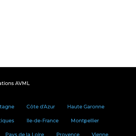
ations AVML
tagne
Côte d’Azur
Haute Garonne
tiques
Ile-de-France
Montpellier
Pays de la Loire
Provence
Vienne