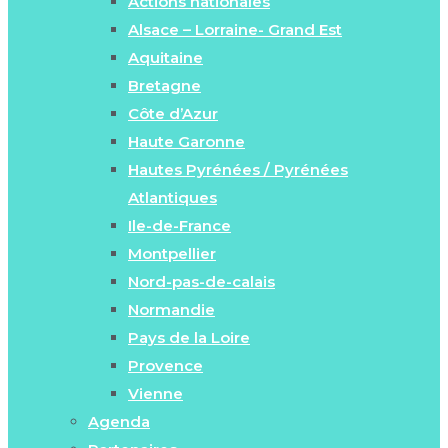
Actions nationales
Alsace – Lorraine- Grand Est
Aquitaine
Bretagne
Côte d’Azur
Haute Garonne
Hautes Pyrénées / Pyrénées
Atlantiques
Ile-de-France
Montpellier
Nord-pas-de-calais
Normandie
Pays de la Loire
Provence
Vienne
Agenda