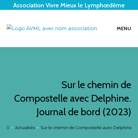
Association Vivre Mieux le Lymphœdème
MENU
Sur le chemin de
Compostelle avec Delphine.
Journal de bord (2023)
>
Actualités
>
Sur le chemin de Compostelle avec Delphine. Jo