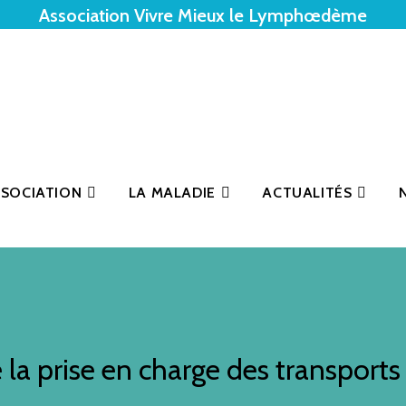
Association Vivre Mieux le Lymphœdème
SSOCIATION
LA MALADIE
ACTUALITÉS
e la prise en charge des transport