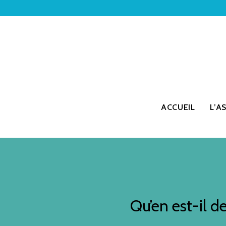
ACCUEIL
L’A
Qu’en est-il d