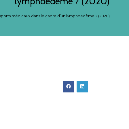
lymphoedème ? (2020)
ransports médicaux dans le cadre d’un lymphoedème ? (2020)