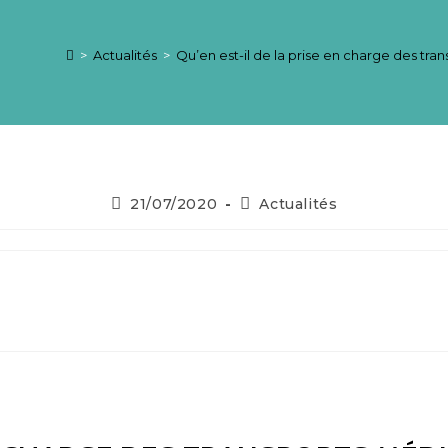
>
Actualités
>
Qu’en est-il de la prise en charge des t
21/07/2020
Actualités