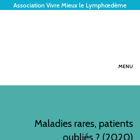
Association Vivre Mieux le Lymphœdème
MENU
Maladies rares, patients
oubliés ? (2020)