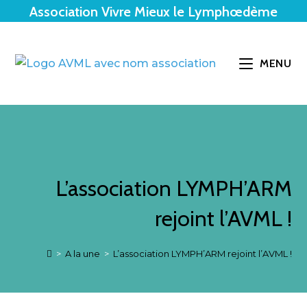
Skip
Association Vivre Mieux le Lymphœdème
to
content
MENU
L’association LYMPH’ARM
rejoint l’AVML !
>
A la une
>
L’association LYMPH’ARM rejoint l’AVML !