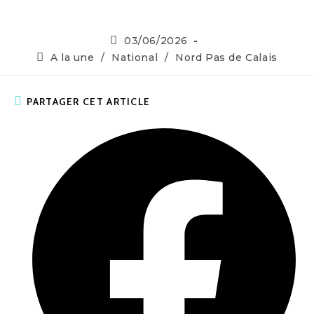
Publication
03/06/2026
publiée :
Post
A la une
/
National
/
Nord Pas de Calais
category:
PARTAGER
PARTAGER CET ARTICLE
CE
CONTENU
Ouvrir
dans
une
autre
fenêtre