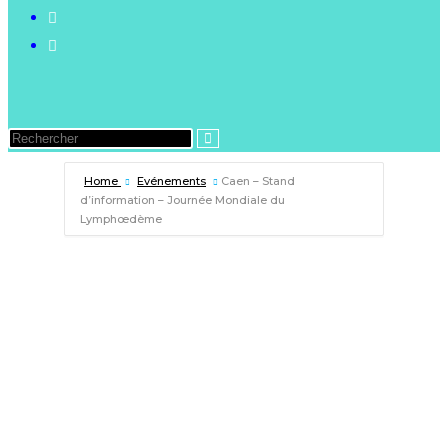
Home
Evénements
Caen – Stand
d’information – Journée Mondiale du
Lymphœdème