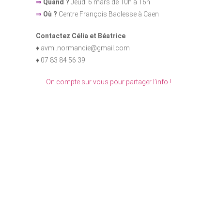
⇒
Quand ?
Jeudi 6 mars de 10h à 16h
⇒
Où ?
Centre François Baclesse à Caen
Contactez Célia et Béatrice
♦ avml.normandie@gmail.com
♦ 07 83 84 56 39
On compte sur vous pour partager l’info !