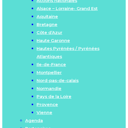
Actions nationales
Alsace – Lorraine- Grand Est
Aquitaine
Bretagne
Côte d’Azur
Haute Garonne
Hautes Pyrénées / Pyrénées
Atlantiques
Ile-de-France
Montpellier
Nord-pas-de-calais
Normandie
Pays de la Loire
Provence
Vienne
Agenda