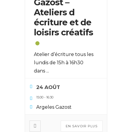
Gazost –
Ateliers d
écriture et de
loisirs créatifs
Atelier d’écriture tous les
lundis de 15h à 16h30
dans
...
24 AOÛT
15:00
-
16:30
Argeles Gazost
EN SAVOIR PLUS