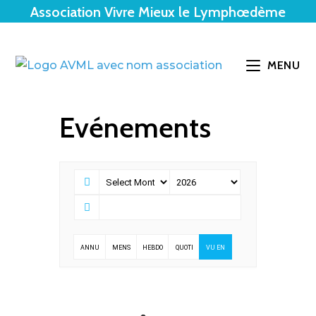
Association Vivre Mieux le Lymphœdème
MENU
Evénements
ANNU
MENS
HEBDO
QUOTI
VU EN
ELLE
UELLE
MADAI
DIENN
LISTE
RE
E