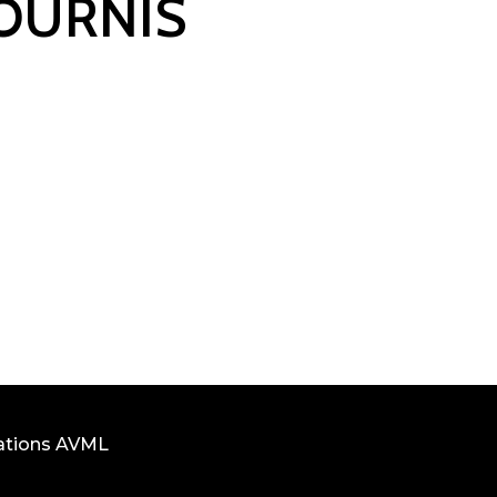
FOURNIS
ations AVML