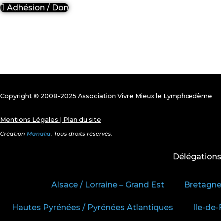
Adhésion / Don
Copyright © 2008-2025 Association Vivre Mieux le Lymphœdème
Mentions Légales
|
Plan du site
Création
Manalia
. Tous droits réservés.
Délégation
Alsace / Lorraine – Grand Est
Bretagn
Hautes Pyrénées / Pyrénées Atlantiques
Ile-de