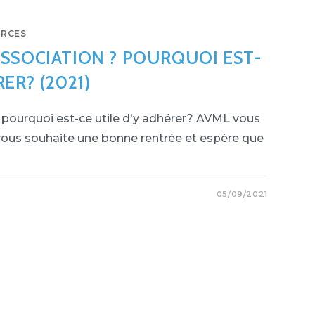
SEARCH
RCES
ASSOCIATION ? POURQUOI EST-
ER? (2021)
? pourquoi est-ce utile d'y adhérer? AVML vous
 vous souhaite une bonne rentrée et espère que
05/09/2021
ATION
UOI
ER?