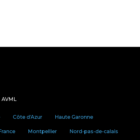
s AVML
e
Côte d’Azur
Haute Garonne
-France
Montpellier
Nord-pas-de-calais