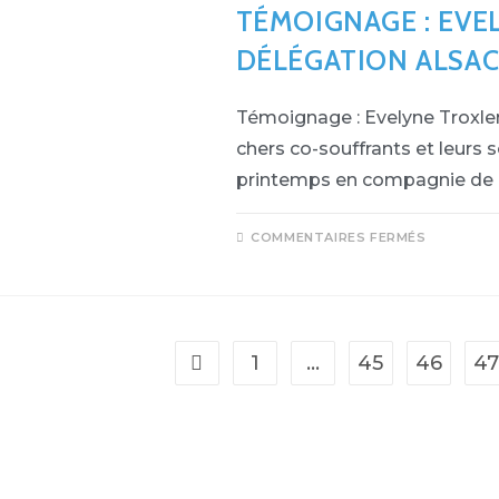
À
TÉMOIGNAGE : EVE
L’HÔPIT
PASTEU
DU
DÉLÉGATION ALSACE
CHU
DE
NICE
(2021)
Témoignage : Evelyne Troxler
chers co-souffrants et leurs 
printemps en compagnie de
SUR
COMMENTAIRES FERMÉS
TÉMOIG
:
EVELYN
TROXLE
BÉNÉV
DÉLÉGA
ALSACE
LORRAI
1
…
45
46
4
Go to the previous page
(2021)