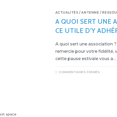
ACTUALITÉS
/
ANTENNE
/
RESSOU
A QUOI SERT UNE 
CE UTILE D’Y ADHÉR
A quoi sert une association 
remercie pour votre fidélité,
cette pause estivale vous a…
SUR
COMMENTAIRES FERMÉS
A
QUOI
SERT
UNE
ASSOCI
?
POURQ
EST-
CE
UTILE
D’Y
ADHÉR
ext space
(2021)