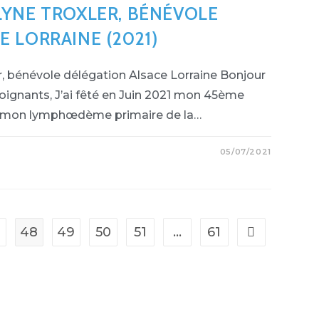
LYNE TROXLER, BÉNÉVOLE
AL
R
 LORRAINE (2021)
, bénévole délégation Alsace Lorraine Bonjour
soignants, J’ai fêté en Juin 2021 mon 45ème
 mon lymphœdème primaire de la…
05/07/2021
NAGE
E
R,
OLE
TION
NE
7
48
49
50
51
…
61
Aller à la pag