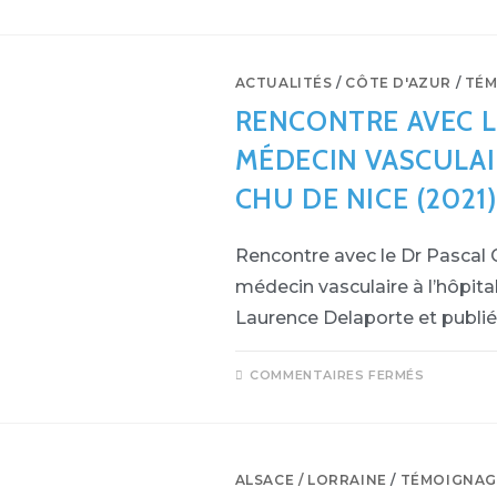
ACTUALITÉS
/
CÔTE D'AZUR
/
TÉM
RENCONTRE AVEC L
MÉDECIN VASCULAI
CHU DE NICE (2021)
Rencontre avec le Dr Pascal 
médecin vasculaire à l’hôpita
Laurence Delaporte et publié
SUR
COMMENTAIRES FERMÉS
RENCO
AVEC
LE
DR
PASCAL
GIORDA
MÉDECI
ALSACE / LORRAINE
/
TÉMOIGNAG
VASCUL