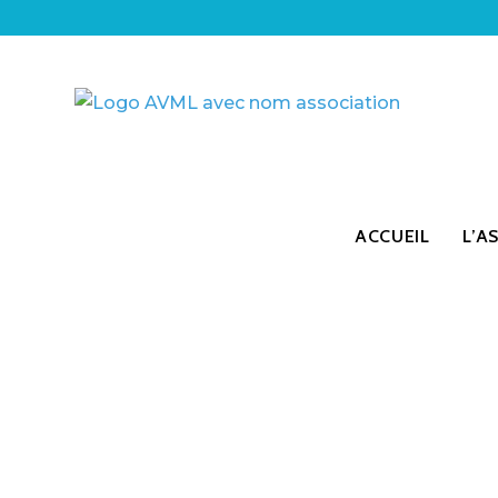
Skip
to
content
ACCUEIL
L’A