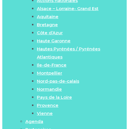
Actions nationales
Alsace – Lorraine- Grand Est
Aquitaine
Bretagne
Côte d’Azur
Haute Garonne
Hautes Pyrénées / Pyrénées
Atlantiques
Ile-de-France
Montpellier
Nord-pas-de-calais
Normandie
Pays de la Loire
Provence
Vienne
Agenda