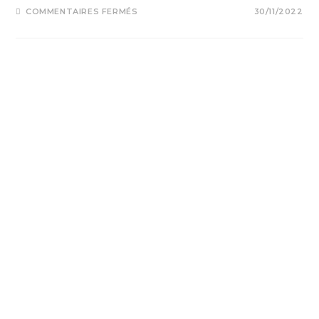
SUR
COMMENTAIRES FERMÉS
30/11/2022
REPLAY
WEBCONFÉRENCE
:
L’ÉRYSIPÈLE
EN
PRATIQUE
(2022)