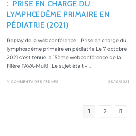
: PRISE EN CHARGE DU
LYMPHŒDÈME PRIMAIRE EN
PÉDIATRIE (2021)
Replay de la webconférence : Prise en charge du
lymphœdème primaire en pédiatrie Le 7 octobre
2021 s’est tenue la 15ème webconférence de la
filière FAVA-Multi . Le sujet était «…
SUR
COMMENTAIRES FERMÉS
26/10/2021
REPLAY
DE
LA
WEBCONFÉRENCE
:
PRISE
EN
1
2
Aller à 
CHARGE
DU
LYMPHŒDÈME
PRIMAIRE
EN
PÉDIATRIE