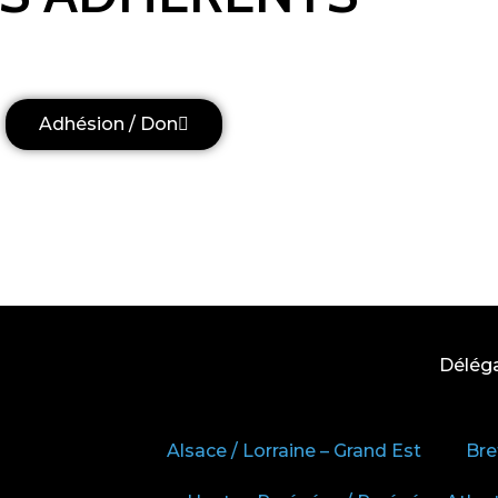
Adhésion / Don
Délég
Alsace / Lorraine – Grand Est
Bre