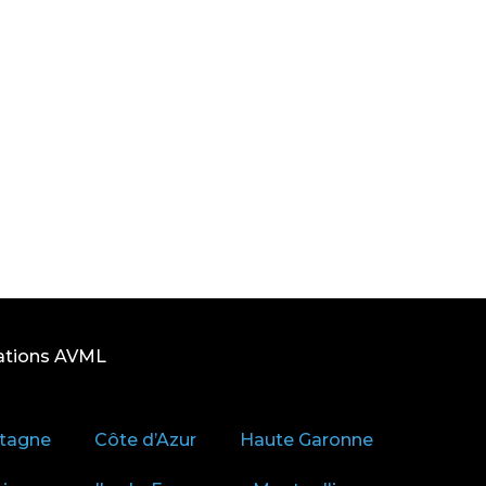
ations AVML
tagne
Côte d’Azur
Haute Garonne