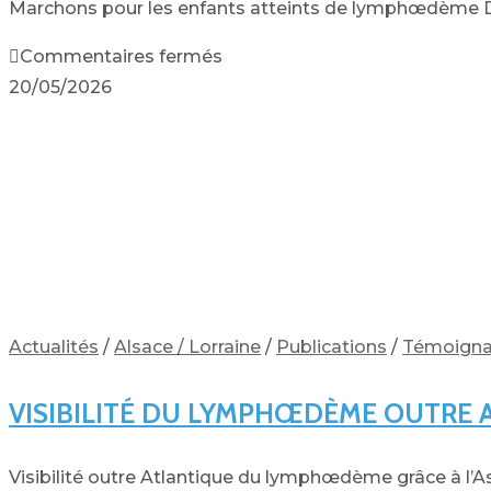
Marchons pour les enfants atteints de lymphœdème Del
Commentaires fermés
20/05/2026
Actualités
/
Alsace / Lorraine
/
Publications
/
Témoign
VISIBILITÉ DU LYMPHŒDÈME OUTRE AT
Visibilité outre Atlantique du lymphœdème grâce à l’