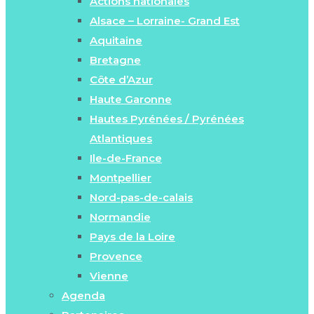
Actions nationales
Alsace – Lorraine- Grand Est
Aquitaine
Bretagne
Côte d’Azur
Haute Garonne
Hautes Pyrénées / Pyrénées
Atlantiques
Ile-de-France
Montpellier
Nord-pas-de-calais
Normandie
Pays de la Loire
Provence
Vienne
Agenda