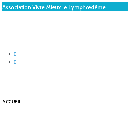
Association Vivre Mieux le Lymphœdème
ACCUEIL