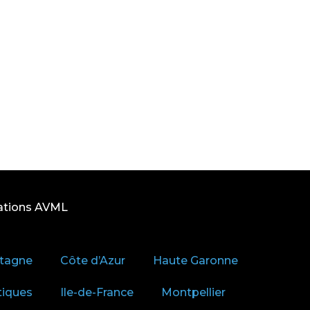
ations AVML
tagne
Côte d’Azur
Haute Garonne
tiques
Ile-de-France
Montpellier