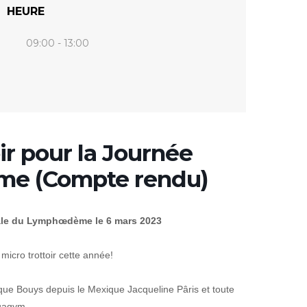
HEURE
09:00 - 13:00
ir pour la Journée
e (Compte rendu)
ale du Lymphœdème le 6 mars 2023
micro trottoir cette année!
ue Bouys depuis le Mexique Jacqueline Pâris et toute
quagym