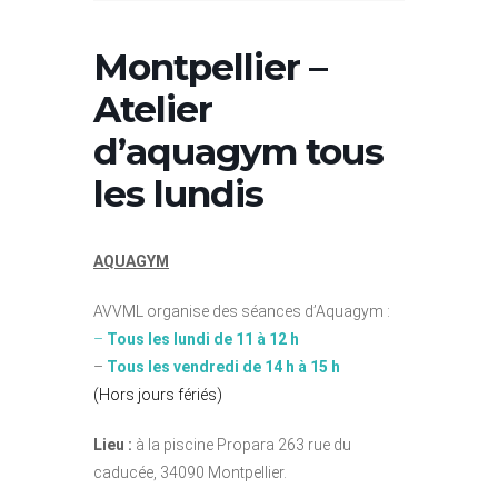
Montpellier –
Atelier
d’aquagym tous
les lundis
AQUAGYM
AVVML organise des séances d’Aquagym :
–
Tous les
lundi de 11 à 12 h
–
Tous l
es
vendredi de 14 h à 15 h
(Hors jours fériés)
Lieu :
à la piscine Propara 263 rue du
caducée, 34090 Montpellier.