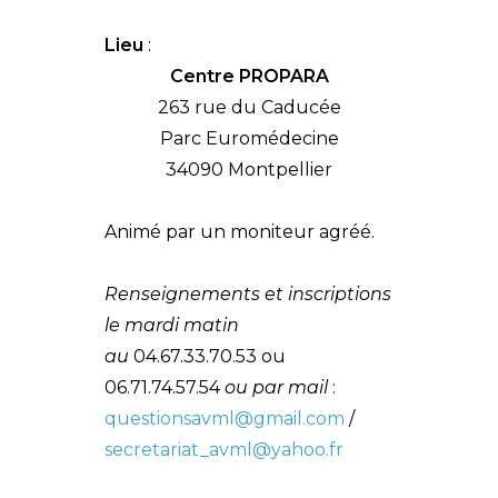
Lieu
:
Centre PROPARA
263 rue du Caducée
Parc Euromédecine
34090 Montpellier
Animé par un moniteur agréé.
Renseignements et inscriptions
le mardi matin
au
04.67.33.70.53 ou
06.71.74.57.54
ou par mail
:
questionsavml@gmail.com
/
secretariat_avml@yahoo.fr