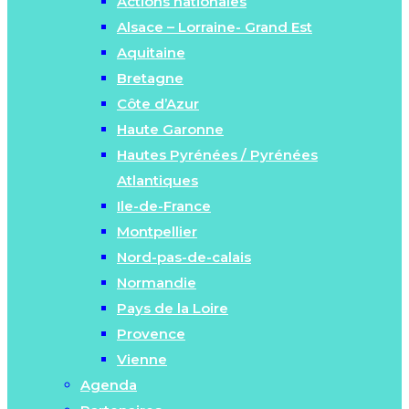
Actions nationales
Alsace – Lorraine- Grand Est
Aquitaine
Bretagne
Côte d’Azur
Haute Garonne
Hautes Pyrénées / Pyrénées
Atlantiques
Ile-de-France
Montpellier
Nord-pas-de-calais
Normandie
Pays de la Loire
Provence
Vienne
Agenda