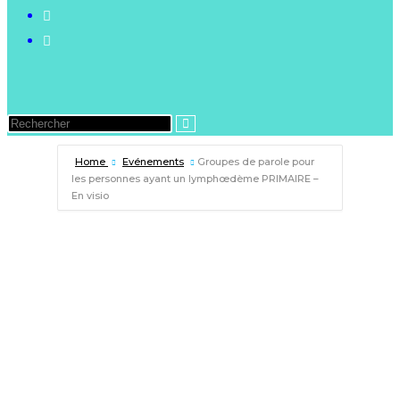
Home
Evénements
Groupes de parole pour
les personnes ayant un lymphœdème PRIMAIRE –
En visio