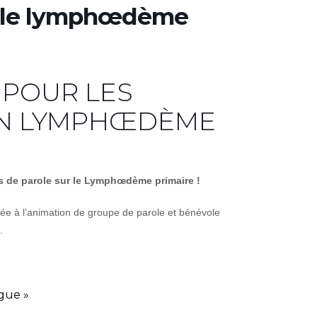
role lymphœdème
 POUR LES
UN LYMPHŒDÈME
s de parole sur le Lymphœdème primaire !
ée à l’animation de groupe de parole et bénévole
.
igue »