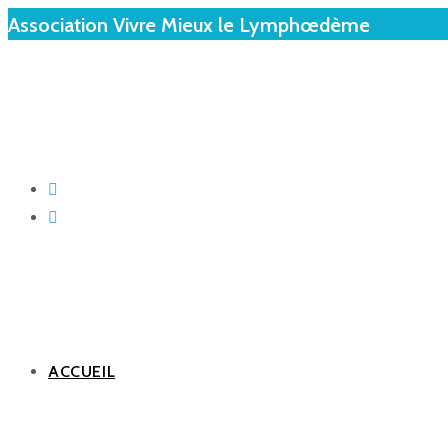
Association Vivre Mieux le Lymphœdème
ACCUEIL