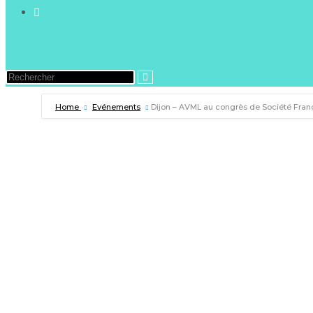
Home
Evénements
Dijon – AVML au congrès de Société Fran