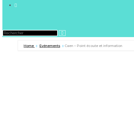
Home
Evénements
Caen – Point écoute et information