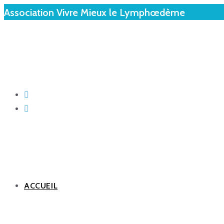
Association Vivre Mieux le Lymphœdème
ACCUEIL