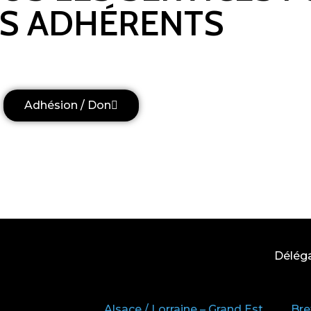
S ADHÉRENTS
Adhésion / Don
Délég
Alsace / Lorraine – Grand Est
Bre