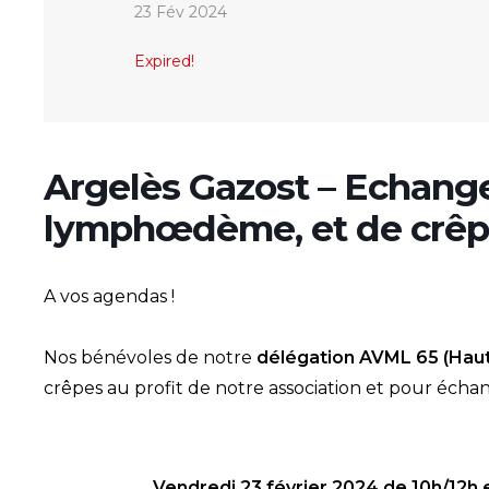
23 Fév 2024
Expired!
Argelès Gazost – Echang
lymphœdème, et de crêp
A vos agendas !
Nos bénévoles de notre
délégation AVML 65 (Hau
crêpes au profit de notre association et pour é
Vendredi 23 février 2024 de 10h/12h 