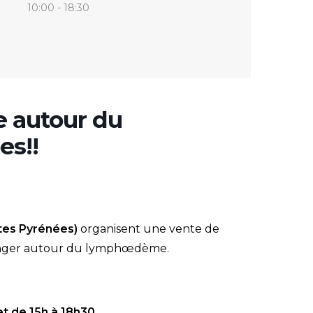
10:00 - 18:30
e autour du
es!!
tes Pyrénées)
organisent une vente de
changer autour du lymphœdème.
et de 15h à 18h30