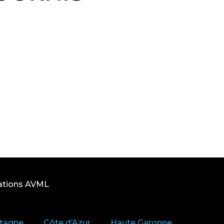
ations AVML
tagne
Côte d’Azur
Haute Garonne